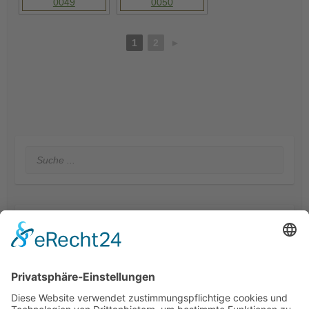
1
2
►
Suche
Startseite
Vorstandschaft
Wissenswertes
Vereinschronik
Unsere Fahne
Vorstände